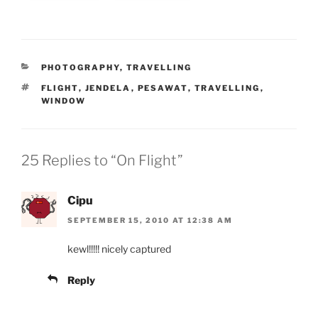
CATEGORIES
PHOTOGRAPHY
,
TRAVELLING
TAGS
FLIGHT
,
JENDELA
,
PESAWAT
,
TRAVELLING
,
WINDOW
25 Replies to “On Flight”
Cipu
SEPTEMBER 15, 2010 AT 12:38 AM
kewl!!!!! nicely captured
Reply