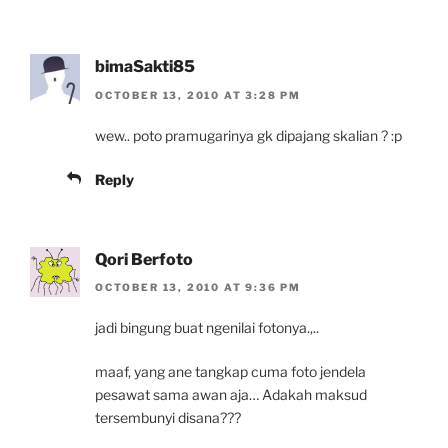
bimaSakti85
OCTOBER 13, 2010 AT 3:28 PM
wew.. poto pramugarinya gk dipajang skalian ? :p
Reply
Qori Berfoto
OCTOBER 13, 2010 AT 9:36 PM
jadi bingung buat ngenilai fotonya.,..
maaf, yang ane tangkap cuma foto jendela
pesawat sama awan aja… Adakah maksud
tersembunyi disana???