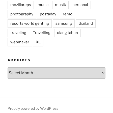
mozillareps
music
musik
personal
photography
postaday
remo
resorts world genting
samsung
thailand
traveling
Travelling
ulang tahun
webmaker
XL
ARCHIVES
Archives
Proudly powered by WordPress