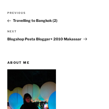
Post
Previous
PREVIOUS
navigation
Post
Travelling to Bangkok (2)
Next
NEXT
Post
Blogshop Pesta Blogger+ 2010 Makassar
ABOUT ME