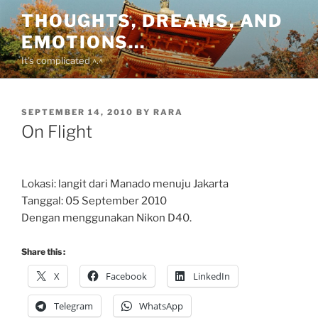
Skip
THOUGHTS, DREAMS, AND
to
EMOTIONS…
content
It's complicated ^.^
POSTED
SEPTEMBER 14, 2010
BY
RARA
ON
On Flight
Lokasi: langit dari Manado menuju Jakarta
Tanggal: 05 September 2010
Dengan menggunakan Nikon D40.
Share this :
X
Facebook
LinkedIn
Telegram
WhatsApp