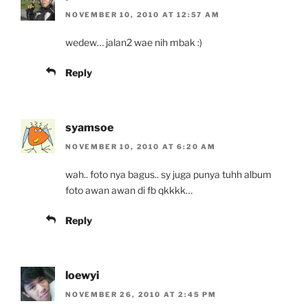
NOVEMBER 10, 2010 AT 12:57 AM
wedew… jalan2 wae nih mbak :)
Reply
syamsoe
NOVEMBER 10, 2010 AT 6:20 AM
wah.. foto nya bagus.. sy juga punya tuhh album
foto awan awan di fb qkkkk…
Reply
loewyi
NOVEMBER 26, 2010 AT 2:45 PM