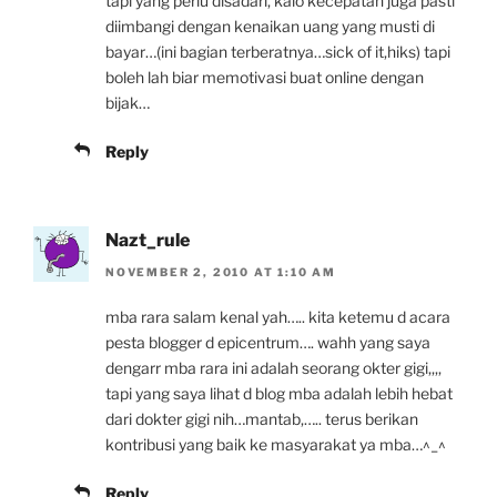
tapi yang perlu disadari, kalo kecepatan juga pasti
diimbangi dengan kenaikan uang yang musti di
bayar…(ini bagian terberatnya…sick of it,hiks) tapi
boleh lah biar memotivasi buat online dengan
bijak…
Reply
Nazt_rule
NOVEMBER 2, 2010 AT 1:10 AM
mba rara salam kenal yah….. kita ketemu d acara
pesta blogger d epicentrum…. wahh yang saya
dengarr mba rara ini adalah seorang okter gigi,,,,
tapi yang saya lihat d blog mba adalah lebih hebat
dari dokter gigi nih…mantab,….. terus berikan
kontribusi yang baik ke masyarakat ya mba…^_^
Reply