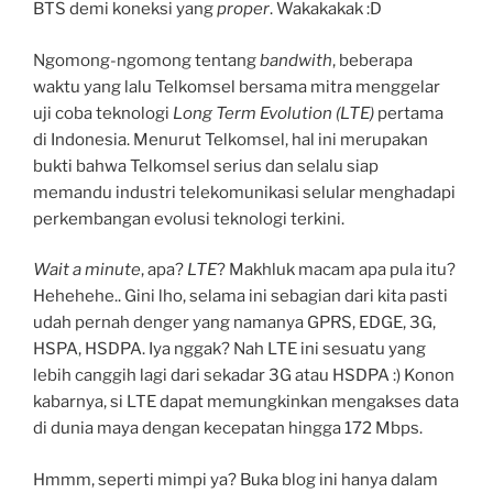
BTS demi koneksi yang
proper
. Wakakakak :D
Ngomong-ngomong tentang
bandwith
, beberapa
waktu yang lalu Telkomsel bersama mitra menggelar
uji coba teknologi
Long Term Evolution (LTE)
pertama
di Indonesia. Menurut Telkomsel, hal ini merupakan
bukti bahwa Telkomsel serius dan selalu siap
memandu industri telekomunikasi selular menghadapi
perkembangan evolusi teknologi terkini.
Wait a minute
, apa?
LTE
? Makhluk macam apa pula itu?
Hehehehe.. Gini lho, selama ini sebagian dari kita pasti
udah pernah denger yang namanya GPRS, EDGE, 3G,
HSPA, HSDPA. Iya nggak? Nah LTE ini sesuatu yang
lebih canggih lagi dari sekadar 3G atau HSDPA :) Konon
kabarnya, si LTE dapat memungkinkan mengakses data
di dunia maya dengan kecepatan hingga 172 Mbps.
Hmmm, seperti mimpi ya? Buka blog ini hanya dalam