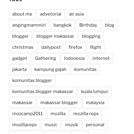
about me
advetorial
air asia
angingmammiri
bangkok
Birthday
blog
blogger
blogger makassar
blogging
christmas
dailypost
firefox
flight
gadget
Gathering
indonesia
internet
jakarta
kampung gajah
komunitas
komunitas blogger
komunitas blogger makassar
kuala lumpur
makassar
makassar blogger
malaysia
mozcamp2011
mozilla
mozilla reps
mozillareps
music
musik
personal