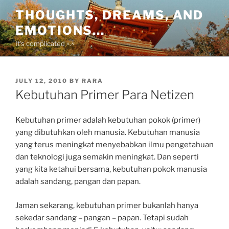
Skip
THOUGHTS, DREAMS, AND
to
EMOTIONS…
content
It's complicated ^.^
POSTED
JULY 12, 2010
BY
RARA
ON
Kebutuhan Primer Para Netizen
Kebutuhan primer adalah kebutuhan pokok (primer)
yang dibutuhkan oleh manusia. Kebutuhan manusia
yang terus meningkat menyebabkan ilmu pengetahuan
dan teknologi juga semakin meningkat. Dan seperti
yang kita ketahui bersama, kebutuhan pokok manusia
adalah sandang, pangan dan papan.
Jaman sekarang, kebutuhan primer bukanlah hanya
sekedar sandang – pangan – papan. Tetapi sudah