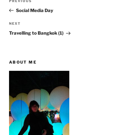
Previous
PREVIOUS
navigation
Post
Social Media Day
Next
NEXT
Post
Travelling to Bangkok (1)
ABOUT ME