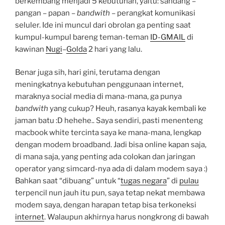
berkembang menjadi 5 kebutuhan, yaitu: sandang –
pangan – papan –
bandwith
– perangkat komunikasi
seluler. Ide ini muncul dari obrolan ga penting saat
kumpul-kumpul bareng teman-teman
ID-GMAIL
di
kawinan
Nugi
–
Golda
2 hari yang lalu.
Benar juga sih, hari gini, terutama dengan
meningkatnya kebutuhan penggunaan internet,
maraknya social media di mana-mana, ga punya
bandwith
yang cukup? Heuh, rasanya kayak kembali ke
jaman batu :D hehehe.. Saya sendiri, pasti menenteng
macbook white tercinta saya ke mana-mana, lengkap
dengan modem broadband. Jadi bisa online kapan saja,
di mana saja, yang penting ada colokan dan jaringan
operator yang simcard-nya ada di dalam modem saya :)
Bahkan saat “dibuang” untuk “
tugas negara
” di
pulau
terpencil nun jauh itu pun, saya tetap nekat membawa
modem saya, dengan harapan tetap bisa terkoneksi
internet
. Walaupun akhirnya harus nongkrong di bawah