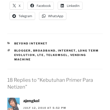
X
Facebook
LinkedIn
Telegram
WhatsApp
CATEGORIES
BEYOND INTERNET
TAGS
BLOGGER
,
BROADBAND
,
INTERNET
,
LONG TERM
EVOLUTION
,
LTE
,
TELKOMSEL
,
VENDING
MACHINE
18 Replies to “Kebutuhan Primer Para
Netizen”
ajengkol
JULY 12, 2010 AT 5:52 PM