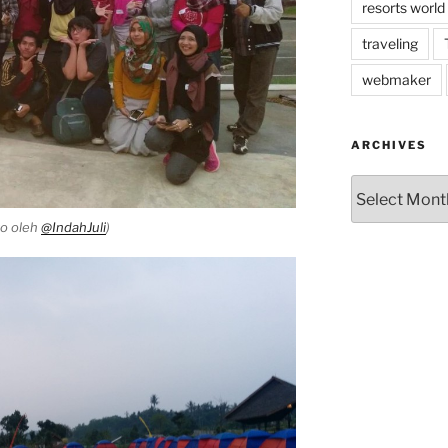
resorts world
traveling
webmaker
ARCHIVES
Archives
to oleh
@IndahJuli
)