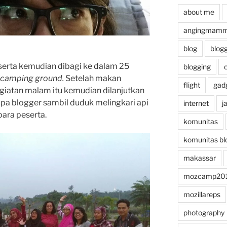
about me
angingmammi
blog
blog
eserta kemudian dibagi ke dalam 25
blogging
camping ground.
Setelah makan
flight
gad
giatan malam itu kemudian dilanjutkan
pa blogger sambil duduk melingkari api
internet
j
ara peserta.
komunitas
komunitas bl
makassar
mozcamp20
mozillareps
photography