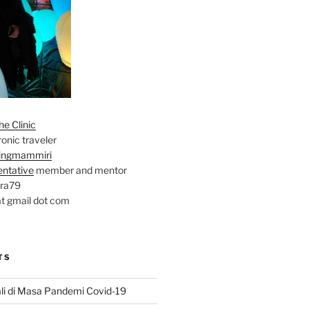
e Clinic
onic traveler
ingmammiri
entative
member and mentor
ara79
at gmail dot com
TS
li di Masa Pandemi Covid-19