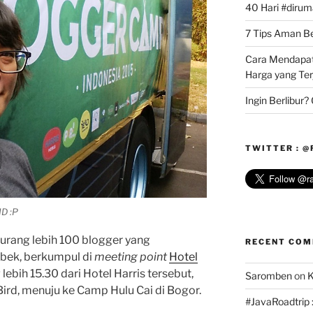
40 Hari #dirum
7 Tips Aman Bel
Cara Mendapat
Harga yang Te
Ingin Berlibur
TWITTER : 
D :P
urang lebih 100 blogger yang
RECENT CO
abek, berkumpul di
meeting point
Hotel
lebih 15.30 dari Hotel Harris tersebut,
Saromben
on
K
ird, menuju ke Camp Hulu Cai di Bogor.
#JavaRoadtrip :