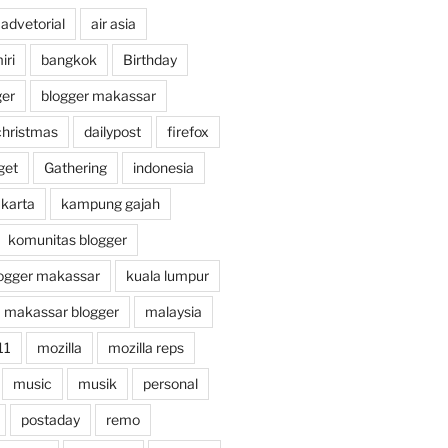
advetorial
air asia
ri
bangkok
Birthday
ger
blogger makassar
christmas
dailypost
firefox
get
Gathering
indonesia
akarta
kampung gajah
komunitas blogger
ogger makassar
kuala lumpur
makassar blogger
malaysia
11
mozilla
mozilla reps
music
musik
personal
postaday
remo