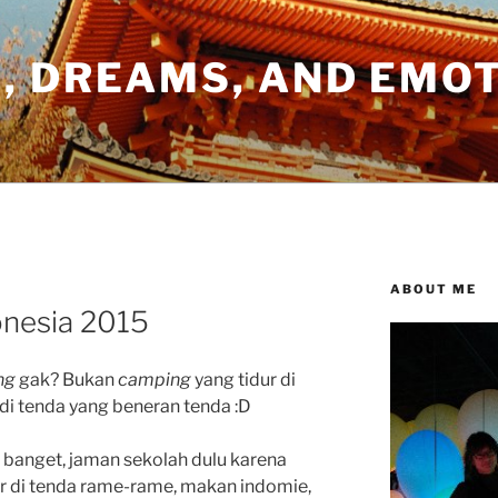
, DREAMS, AND EMO
ABOUT ME
nesia 2015
ng
gak? Bukan
camping
yang tidur di
 di tenda yang beneran tenda :D
a banget, jaman sekolah dulu karena
ur di tenda rame-rame, makan indomie,