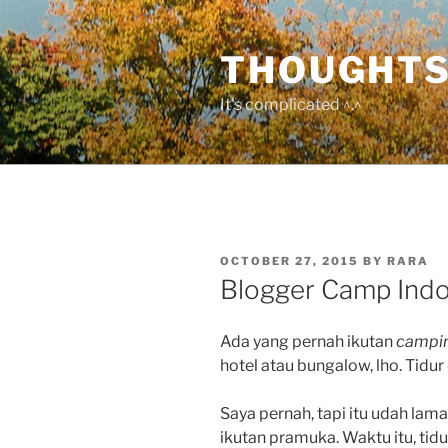
Skip
to
THOUGHTS
content
It's complicated ^.^
POSTED
OCTOBER 27, 2015
BY
RARA
ON
Blogger Camp Indo
Ada yang pernah ikutan
campi
hotel atau bungalow, lho. Tidur
Saya pernah, tapi itu udah lam
ikutan pramuka. Waktu itu, tid