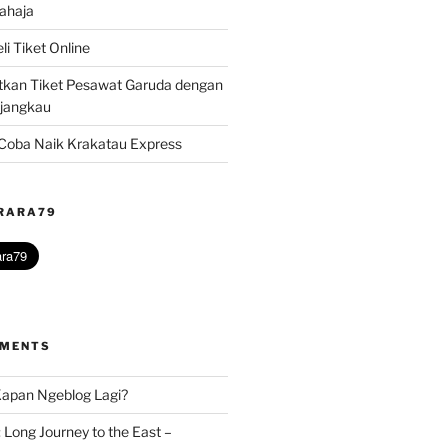
ahaja
i Tiket Online
kan Tiket Pesawat Garuda dengan
rjangkau
? Coba Naik Krakatau Express
@RARA79
MMENTS
apan Ngeblog Lagi?
 Long Journey to the East –