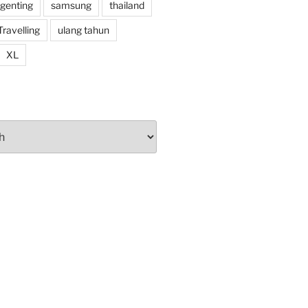
 genting
samsung
thailand
Travelling
ulang tahun
XL