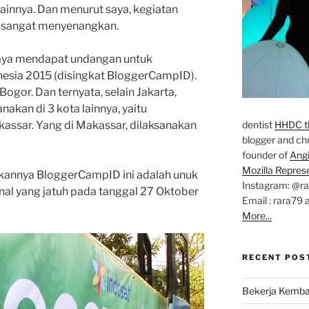
lainnya. Dan menurut saya, kegiatan
g sangat menyenangkan.
 saya mendapat undangan untuk
esia 2015 (disingkat BloggerCampID).
ogor. Dan ternyata, selain Jakarta,
akan di 3 kota lainnya, yaitu
assar. Yang di Makassar, dilaksanakan
dentist
HHDC th
blogger and chr
founder of
Ang
Mozilla Repres
akannya BloggerCampID ini adalah unuk
Instagram: @r
al yang jatuh pada tanggal 27 Oktober
Email : rara79 
More...
RECENT POS
Bekerja Kemba