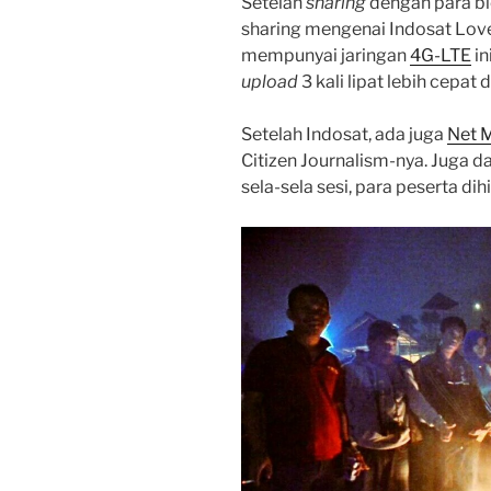
Setelah
sharing
dengan para bl
sharing mengenai Indosat Love,
mempunyai jaringan
4G-LTE
in
upload
3 kali lipat lebih cepa
Setelah Indosat, ada juga
Net 
Citizen Journalism-nya. Juga da
sela-sela sesi, para peserta di