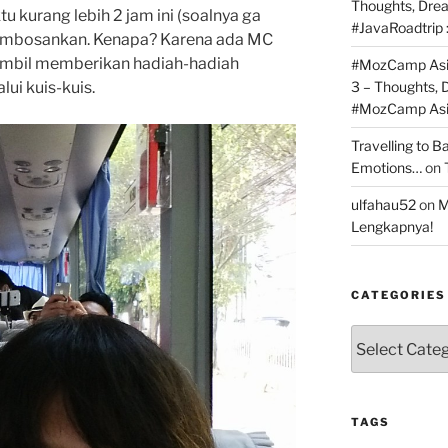
Thoughts, Dre
 kurang lebih 2 jam ini (soalnya ga
#JavaRoadtrip 
 membosankan. Kenapa? Karena ada MC
ambil memberikan hadiah-hadiah
#MozCamp Asia
ui kuis-kuis.
3 – Thoughts,
#MozCamp Asia
Travelling to 
Emotions…
on
ulfahau52
on
M
Lengkapnya!
CATEGORIES
Categories
TAGS