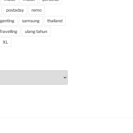
postaday
remo
 genting
samsung
thailand
Travelling
ulang tahun
XL