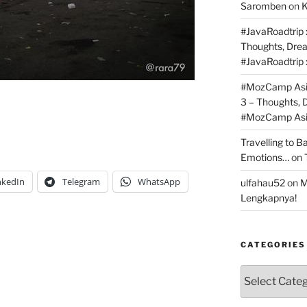
Saromben
on
K
#JavaRoadtrip :
Thoughts, Dre
#JavaRoadtrip 
#MozCamp Asia
3 – Thoughts,
#MozCamp Asia
ip
Travelling to 
Emotions…
on
nkedIn
Telegram
WhatsApp
ulfahau52
on
M
Lengkapnya!
CATEGORIES
Categories