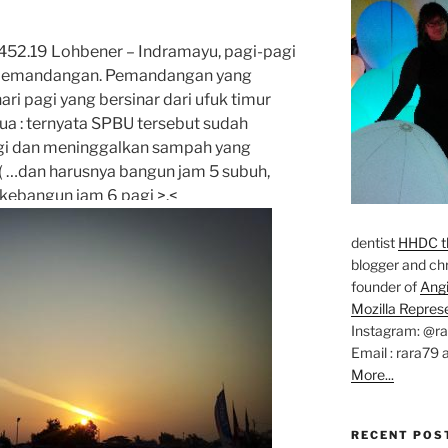
452.19 Lohbener – Indramayu, pagi-pagi
 pemandangan. Pemandangan yang
ri pagi yang bersinar dari ufuk timur
a : ternyata SPBU tersebut sudah
gi dan meninggalkan sampah yang
:( …dan harusnya bangun jam 5 subuh,
 kebangun jam 6 pagi >.<
dentist
HHDC th
blogger and chr
founder of
Ang
Mozilla Repres
Instagram: @r
Email : rara79 
More...
RECENT POS