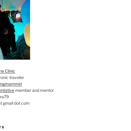
e Clinic
onic traveler
ingmammiri
entative
member and mentor
ara79
at gmail dot com
TS