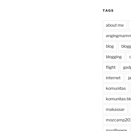
TAGS
about me
angingmammi
blog
blog
blogging
flight
gad
internet
j
komunitas
komunitas bl
makassar
mozcamp20
mozillareps