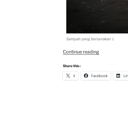
Sampah yang berserakan :(
“#JavaRoadtr
Continue reading
:
Long
Share this :
Journey
X
Facebook
Li
to
the
East”