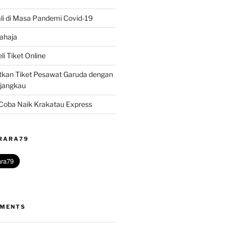
li di Masa Pandemi Covid-19
ahaja
i Tiket Online
kan Tiket Pesawat Garuda dengan
rjangkau
? Coba Naik Krakatau Express
@RARA79
MMENTS