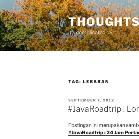
Skip
to
THOUGHTS
content
It's complicated ^.^
TAG:
LEBARAN
POSTED
SEPTEMBER 7, 2012
ON
#JavaRoadtrip : Lo
Postingan ini merupakan samb
#JavaRoadtrip : 24 Jam Pert