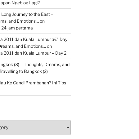
apan Ngeblog Lagi?
 Long Journey to the East –
ams, and Emotions…
on
: 24 jam pertama
 2011 dan Kuala Lumpur â€“ Day
 Dreams, and Emotions…
on
 2011 dan Kuala Lumpur – Day 2
Bangkok (3) – Thoughts, Dreams, and
Travelling to Bangkok (2)
au Ke Candi Prambanan? Ini Tips