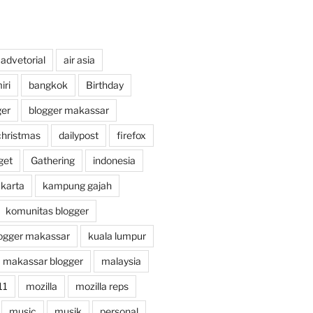
advetorial
air asia
ri
bangkok
Birthday
ger
blogger makassar
christmas
dailypost
firefox
get
Gathering
indonesia
akarta
kampung gajah
komunitas blogger
ogger makassar
kuala lumpur
makassar blogger
malaysia
11
mozilla
mozilla reps
music
musik
personal