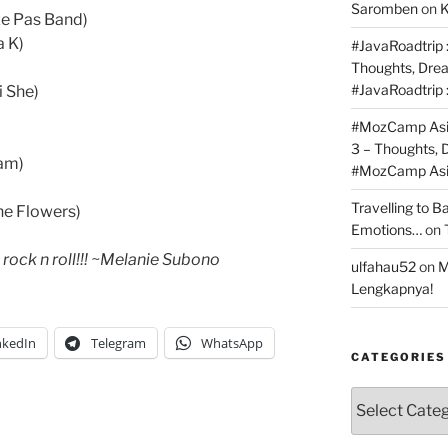
Saromben
on
K
ze Pas Band)
a K)
#JavaRoadtrip :
Thoughts, Dre
#JavaRoadtrip 
i She)
#MozCamp Asia
3 – Thoughts,
Jam)
#MozCamp Asia
Travelling to 
The Flowers)
Emotions…
on
rock n roll!!! ~Melanie Subono
ulfahau52
on
M
Lengkapnya!
nkedIn
Telegram
WhatsApp
CATEGORIES
Categories