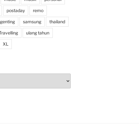
postaday
remo
 genting
samsung
thailand
Travelling
ulang tahun
XL