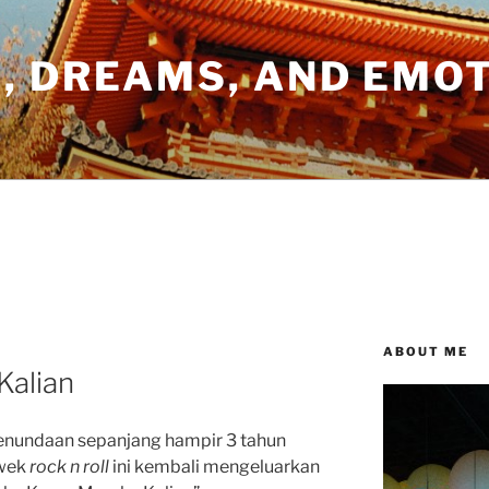
, DREAMS, AND EMO
ABOUT ME
Kalian
enundaan sepanjang hampir 3 tahun
ewek
rock n roll
ini kembali mengeluarkan