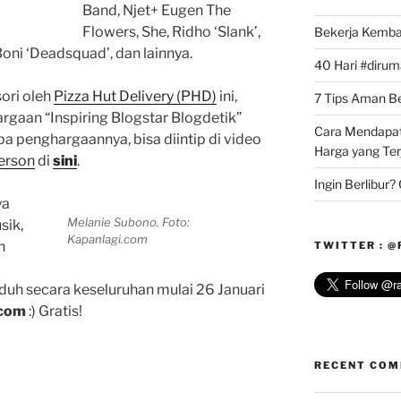
Band, Njet+ Eugen The
Flowers, She, Ridho ‘Slank’,
Bekerja Kemba
oni ‘Deadsquad’, dan lainnya.
40 Hari #dirum
ori oleh
Pizza Hut Delivery (PHD)
ini,
7 Tips Aman Bel
gaan “Inspiring Blogstar Blogdetik”
Cara Mendapat
pa penghargaannya, bisa diintip di video
Harga yang Te
erson
di
sini
.
Ingin Berlibur
ya
Melanie Subono. Foto:
sik,
Kapanlagi.com
h
TWITTER : 
uh secara keseluruhan mulai 26 Januari
.com
:) Gratis!
RECENT CO