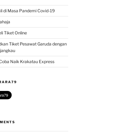
li di Masa Pandemi Covid-19
ahaja
i Tiket Online
kan Tiket Pesawat Garuda dengan
rjangkau
? Coba Naik Krakatau Express
@RARA79
MMENTS