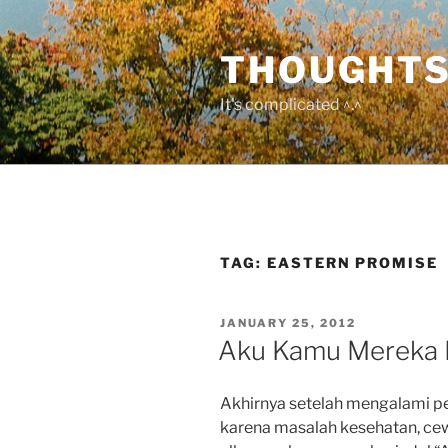
Skip
to
THOUGHTS
content
It's complicated ^.^
TAG:
EASTERN PROMISE
POSTED
JANUARY 25, 2012
ON
Aku Kamu Mereka 
Akhirnya setelah mengalami p
karena masalah kesehatan, c