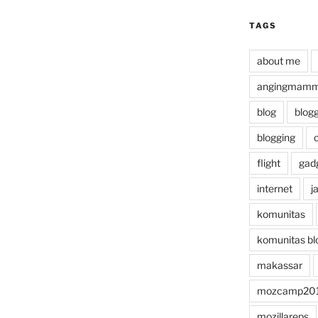
TAGS
about me
angingmammi
blog
blog
blogging
flight
gad
internet
j
komunitas
komunitas bl
makassar
mozcamp20
mozillareps