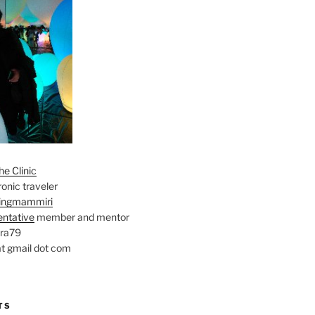
e Clinic
onic traveler
ingmammiri
entative
member and mentor
ara79
at gmail dot com
TS