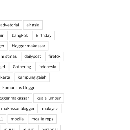
advetorial
air asia
ri
bangkok
Birthday
ger
blogger makassar
christmas
dailypost
firefox
get
Gathering
indonesia
akarta
kampung gajah
komunitas blogger
ogger makassar
kuala lumpur
makassar blogger
malaysia
11
mozilla
mozilla reps
music
musik
personal