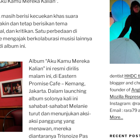
Aku Kamu Mereka Kalian”.
, masih berisi kecuekan khas suara
makin dan tetap berisikan tema
l, dan kritikan. Satu perbedaan di
nie mengajak berkolaburasi musisi lainnya
i album ini.
Album “Aku Kamu Mereka
Kalian” ini resmi dirilis
malam ini, di Eastern
dentist
HHDC th
blogger and chr
Promise Cafe – Kemang,
founder of
Ang
Jakarta. Dalam launching
Mozilla Repres
album solonya kali ini
Instagram: @r
sahabat-sahabat Melanie
Email : rara79 
turut dan menunjukan aksi-
More...
aksi panggung yang
menawan, mereka
diantaranya Trisnoize Pas
RECENT POS