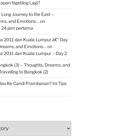
apan Ngeblog Lagi?
 Long Journey to the East –
ams, and Emotions…
on
: 24 jam pertama
 2011 dan Kuala Lumpur â€“ Day
 Dreams, and Emotions…
on
 2011 dan Kuala Lumpur – Day 2
Bangkok (3) – Thoughts, Dreams, and
Travelling to Bangkok (2)
au Ke Candi Prambanan? Ini Tips